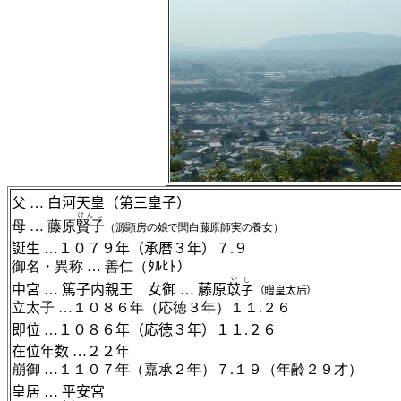
父
…
白河天皇（第三皇子）
けんし
母
…
藤原
賢子
（源顕房の娘で関白藤原師実の養女）
誕生
…１０７９年（承暦３年）７
.
９
御名・異称
…
善仁（ﾀﾙﾋﾄ）
い
し
中宮
…
篤子内親王 女御
…
藤原
苡
子
（贈皇太后）
立太子
…１０８６年（応徳３年）１１
.
２６
即位
…１０８６年（応徳３年）１１
.
２６
在位年数
…２２年
崩御
…１１０７年（嘉承２年）７
.
１９（年齢２９才）
皇居
…
平安宮