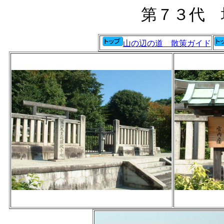
第７３代 
山の辺の道 散策ガイド