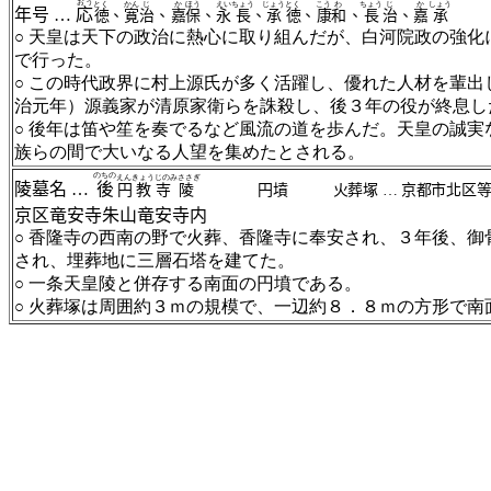
おう
とく
かん
じ
か
ほう
えい
ちょう
じょう
とく
こう
わ
ちょう
じ
か
しょう
年号
…
応
徳
、
寛
治
、
嘉
保
、
永
長
、
承
徳
、
康
和
、
長
治
、
嘉
承
天皇は天下の政治に熱心に取り組んだが、白河院政の強化
○
で行った。
この時代政界に村上源氏が多く活躍し、優れた人材を輩出
○
治元年）源義家が清原家衛らを誅殺し、後３年の役が終息し
後年は笛や笙を奏でるなど風流の道を歩んだ。天皇の誠実
○
族らの間で大いなる人望を集めたとされる。
のちの
えん
きょう
じの
みささぎ
陵墓名
…
後
円
教
寺
陵
円墳 火葬塚
…
京都市北区
京区竜安寺朱山竜安寺内
香隆寺の西南の野で火葬、香隆寺に奉安され、３年後、御
○
され、埋葬地に三層石塔を建てた。
一条天皇陵と併存する南面の円墳である。
○
火葬塚は周囲約３ｍの規模で、一辺約８．８ｍの方形で南
○