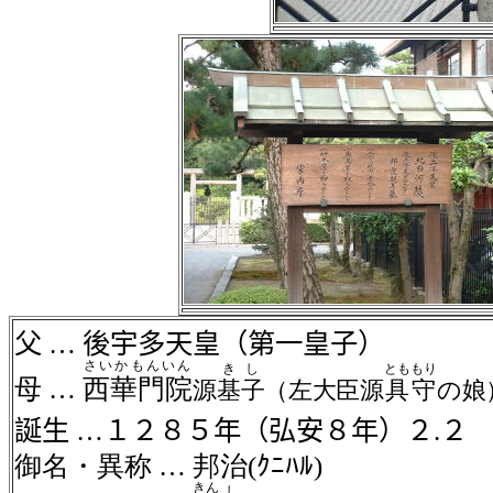
父
…
後宇多天皇（第一皇子）
さいかもんいん
きし
とも
もり
母
…
西華門院
源
基子
（左大臣源
具
守
の
誕生
…１２８５年（弘安８年）２
.
２
御名・異称
…
邦治
(
ｸﾆﾊﾙ
)
きん
し