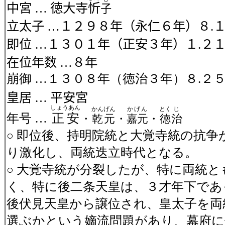
中宮
…
徳大寺
忻
子
立太子
…１２９８年（永仁６年）８
.
即位
…１３０１年（正安３年）１
.
２
在位年数
…８年
崩御
…１３０８年
（徳治３年）８
.
２
皇居
…
平安宮
しょうあん
かんげん
かげん
とく
じ
年号
…
正安
・
乾元
・
嘉元
・
徳
治
即位後、持明院統と大覚寺統の抗争
○
り激化し、両統迭立時代となる。
大覚寺統が分裂したが、特に両統と
○
く、特に後二条天皇は、３才年下であ
後伏見天皇から譲位され、皇太子を両
選ぶかという嫡流問題があり、幕府に