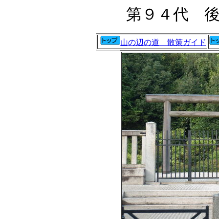
第９４代 
山の辺の道 散策ガイド