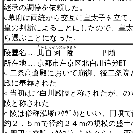
継承の調停を依頼した。
幕府は両統から交互に皇太子を立て
○
皇の判断によることにしたので、皇太
ら選ぶことになった。
きた
しら
かわの
みささぎ
陵墓名
…
北
白
河
陵
円墳
所在地
…
京都市左京区北白川追分町
二条高倉殿において崩御、後二条院
○
殿に奉葬された。
当初は北白川殿陵と称されたが、の
○
陵と称された
陵は俗称泓塚
(
ﾌｹﾂﾞｶ
)
といい、円墳で
○
約２．５ｍで径約２４ｍの規模の盛土