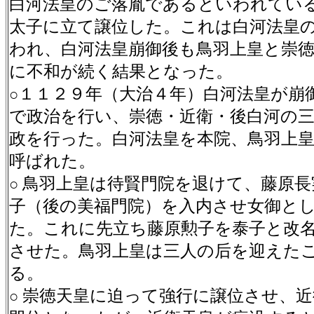
白河法皇のご落胤であるといわれてい
太子に立て譲位した。これは白河法皇
われ、白河法皇崩御後も鳥羽上皇と崇
に不和が続く結果となった。
１１２９年（大治４年）白河法皇が崩
○
で政治を行い、崇徳・近衛・後白河の
政を行った。白河法皇を本院、鳥羽上
呼ばれた。
鳥羽上皇は待賢門院を退けて、藤原長
○
子（後の美福門院）を入内させ女御と
た。これに先立ち藤原勲子を泰子と改
させた。鳥羽上皇は三人の后を迎えた
る。
崇徳天皇に迫って強行に譲位させ、近
○