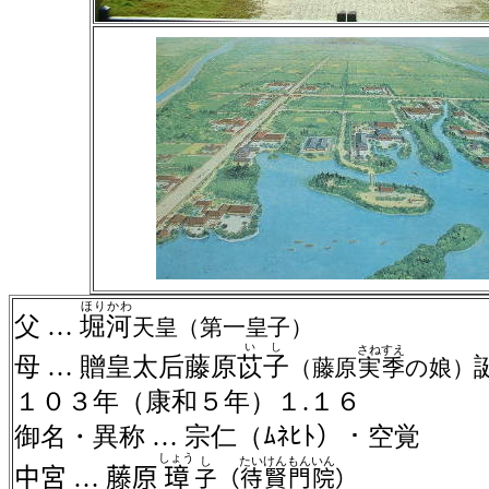
ほりかわ
父
…
堀河
天皇（第一皇子）
いし
さね
すえ
母
…
贈皇太后藤原
苡子
（藤原
実
季
の娘）
１０３年（康和５年）１
.
１６
御名・異称
…
宗仁（ﾑﾈﾋﾄ）・空覚
しょう
し
たい
けん
もん
いん
中宮
…
藤原
璋
子
（
待
賢
門
院
）