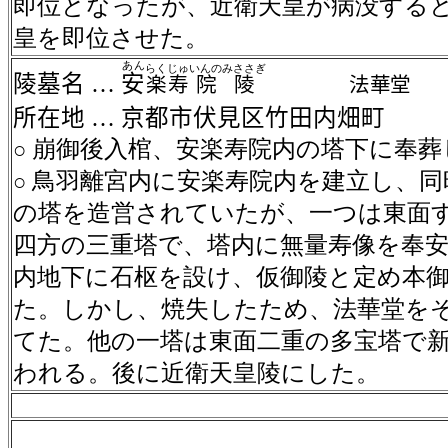
即位となったが、近衛天皇が病没する
皇を即位させた。
あん
らく
じゅ
いんの
みささぎ
陵墓名
…
安
楽
寿
院
陵
法華堂
所在地
…
京都市伏見区竹田内畑町
崩御後入棺、安楽寿院内の塔下に奉葬
○
鳥羽離宮内に安楽寿院内を建立し、同
○
の塔を造営されていたが、一つは東面
四方の三重塔で、塔内に無量寿像を奉
内地下に石枢を設け、仮御陵と定め本
た。しかし、焼失したため、法華堂を
てた。他の一塔は東面二重の多宝塔で
われる。後に近衛天皇陵にした。