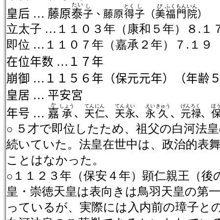
たい
し
とく
し
び
ふく
もん
いん
皇后
…
藤原
泰
子
、藤原
得
子
（
美
福
門
院
）
立太子
…１１０３年（康和５年）８
.
１
即位
…１１０７年（嘉承２年）７
.
１
在位年数
…１７年
崩御
…１１５６年（保元元年）（年齢
皇居
…
平安宮
か
しょう
てん
にん
てん
えい
えい
きゅう
げん
ろく
ほ
年号
…
嘉
承
、
天
仁
、
天
永
、
永
久
、
元
禄
、
５才で即位したため、祖父の白河法皇
○
続いていた。法皇在世中は、政治的表
ことはなかった。
１１２３年（保安４年）顕仁親王（後
○
皇・崇徳天皇は表向きは鳥羽天皇の第
っているが、実際には入内前の璋子と