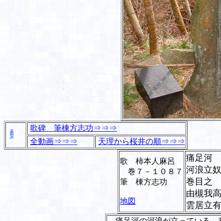
歌碑 筆棟方志功⇒⇒⇒
全動画⇒⇒⇒
天理から桜井の順⇒⇒⇒
痛足河
歌 柿本人麻呂
河浪立
巻７－１０８７
巻目之
筆 棟方志功
由槻我
地図
雲居立
痛足河の河浪が立っている。巻