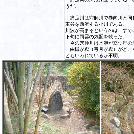
うだ。
痛足川は穴師川で巻向川と同
車谷を西流する小川である。
川波が高まるというのは、すで
下句に雨雲の気配を歌った。
今の穴師川は水泡が立つ程の
由槻が嶽（弓月が嶽）がどこ
ともいわれているが不明。