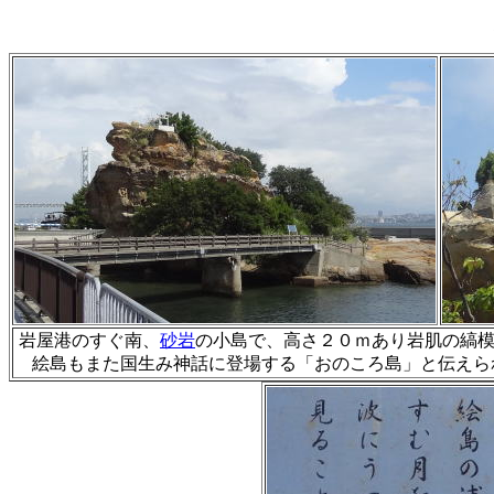
岩屋港のすぐ南、
砂岩
の小島で、高さ２０ｍあり岩肌の縞
絵島もまた国生み神話に登場する「おのころ島」と伝えら