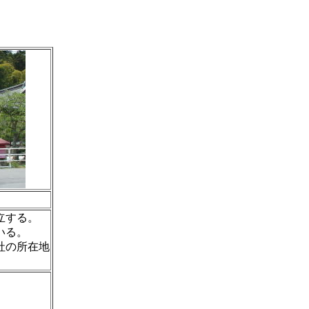
立する。
いる。
社の所在地