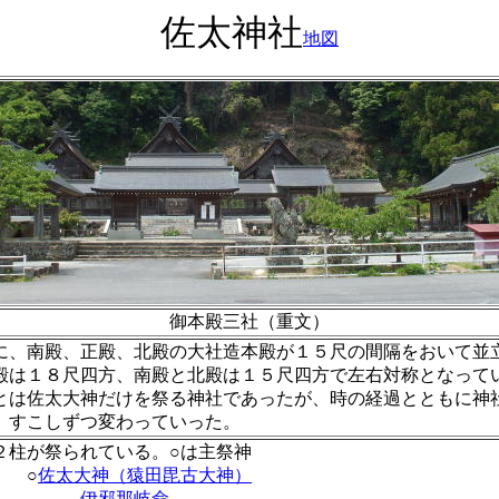
佐太神社
地図
御本殿三社（重文）
、南殿、正殿、北殿の大社造本殿が１５尺の間隔をおいて並
殿は１８尺四方、南殿と北殿は１５尺四方で左右対称となって
は佐太大神だけを祭る神社であったが、時の経過とともに神
、すこしずつ変わっていった。
２柱が祭られている。○は主祭神
 ○
佐太大神（猿田毘古大神）
伊邪那岐命