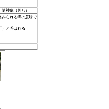
随神像（阿形）
名みられる岬の意味で
町）と呼ばれる
。