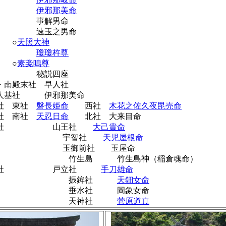
伊邪那美命
解男命
玉之男命
 ○
天照大神
瓊瓊杵尊
 ○
素戔嗚尊
説四座
南殿末社 早人社
基社 伊邪那美命
 東社
磐長姫命
西社
木花之佐久夜毘売命
 南社
天忍日命
北社 大来目命
末社 山王社
大己貴命
宇智社
天児屋根命
御前社 玉屋命
島 竹生島神（稲倉魂命）
末社 戸立社
手刀雄命
振鉾社
天鈿女命
水社 岡象女命
天神社
菅原道真