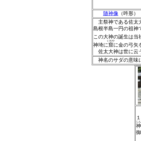
随神像
（吽形）
主祭神である佐太大
島根半島一円の祖神
この大神の誕生は当
いわや
神埼に
窟
に金の弓矢
佐太大神は世に云う
神名のサダの意味に
１
じん
神
御