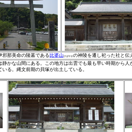
伊邪那美命の陵墓である
比婆山
の神陵を遷し祀った社と伝
ひばやま
静かな山間にある。この地方は出雲でも最も早い時期から人
ている。縄文前期の貝塚が出土している。