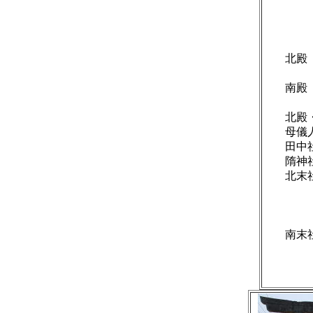
事
速
北殿
南殿
秘
北殿・
母儀人
田中社
隋神社
北
玉
竹生
南
垂