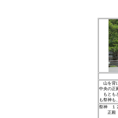
山を背に
中央の正
もともと
も祭神も
祭神 １
正殿