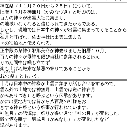
神在祭（１１月２０日から２５日）について、
旧暦１０月を神無月（かみなづき）と呼ぶのは、
百万の神々が出雲大社に集まり、
の地域いなくなると信じられてきたからである。
しかし、現地では日本中の神々が出雲に集まってくることから
ありづき
在月
と呼ばれ、佐太神社は出雲に集まる
々の宿泊地と伝えられる。
正中殿の祭神伊邪那美命が神去りました旧暦１０月、
百万の神々が母神を偲び当社に参集されると伝え、
りの期間中は幟も立てず、
楽も上げぬ厳粛な禁忌の祭りであることから
いみまつり
お
忌祭
」ともいう。
十月は日本中の神様が出雲
に集まり話し合いをするので、
雲以外の土地では神無月、出
雲では逆に神在月
かみありづき）と呼ぶという
伝承があります。
かに出雲地
方では昔から八百萬の神様をお
きする神在祭という祭事が行
われています。
神無月」の語源は、祭りが
多い月で「神の月」が変化した、
穀で酒を醸す「醸成月（かみなし）」が変
化したなど
説があります。