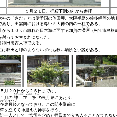
５月２１日、拝殿下綱の外から参拝
神の「さだ」とは伊予国の佐田岬、大隅半島の佐多岬等の地
であり、出雲国における尊い四大神の内の一柱である。
くけど
社から１０ｋｍ離れた日本海に面する加賀の
潜戸
（松江市島根
を射ってお生まれになった。
猿田毘古大神である。
は狭田と岬のようないずれも狭い場所とい説がある。
５月２０日から２５日までは、
じんざいさい・かみありさい
１月の
神在祭
の裏月祭にあたり、
ざいうらずきさい
在裏月祭
となっており、この間本殿前に
幣を立てて神迎えの神事を行う。
誰一人として（宮司も含め）拝殿まで立ち入ることができない