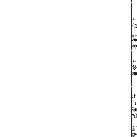
八
他
かみ
神
神
八
祭
神
「
出
（
確
招
「
新
諸