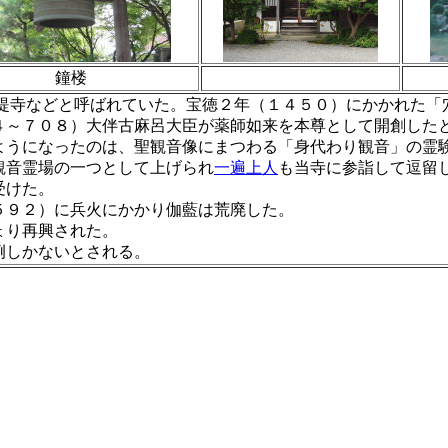
鐘楼
提寺などと呼ばれていた。宝徳２年（１４５０）にかかれた「
４～７０８）大伴古麻呂大臣が薬師如来を本尊として開創した
ようになったのは、聖観音像にまつわる「身代わり観音」の霊
音霊場の一つとして上げられ
一遍上人
も当寺に参詣して逗留
受けた。
９２）に兵火にかかり伽藍は荒廃した。
ょり再興された。
しかないとされる。