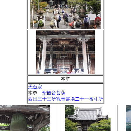
本堂
天台宗
本尊
聖観音菩薩
西国三十三所観音霊場二十一番札所