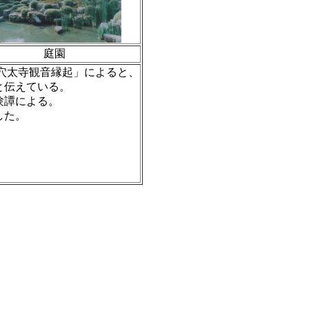
庭園
穴太寺観音縁起」によると、
と伝えている。
験譚による。
した。