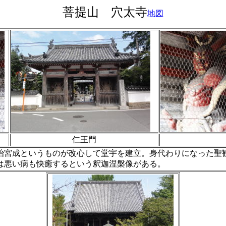
菩提山 穴太寺
地図
仁王門
宮成というものが改心して堂宇を建立。身代わりになった聖
悪い病も快癒するという釈迦涅槃像がある。