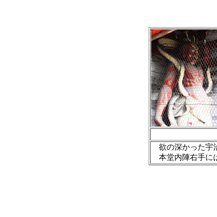
欲の深かった宇治
本堂内陣右手には