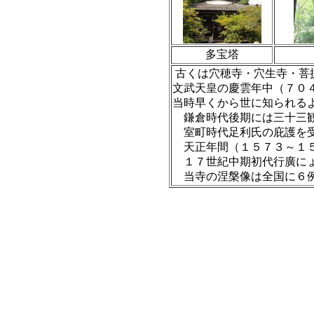
多宝塔
古くは穴穂寺・穴生寺・菩
文武天皇の慶雲年中（７０
当時早くから世に知られる
鎌倉時代後期には三十三観
室町時代足利氏の庇護を
天正年間（１５７３～１５
１７世紀中期初代行廣に
当寺の涅槃像は全国に６例