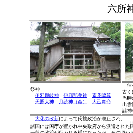
六所
律令
祭神
古く
伊邪那岐神
伊邪那美神
素戔嗚尊
当時
天照大神
月読神（命）
大己貴命
出雲
諸神
大化の改新
によって氏族政治が廃止され、
く
諸国には国庁が置かれ中央政府から派遣された
一般の政治が行われる様になったが、その頃か