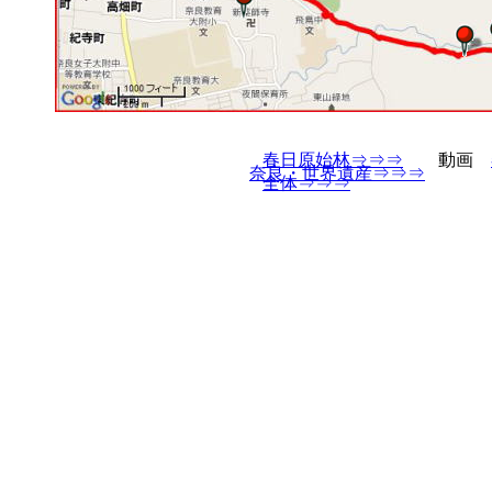
春日原始林⇒⇒⇒
動画
奈良・世界遺産⇒⇒⇒
全体⇒⇒⇒