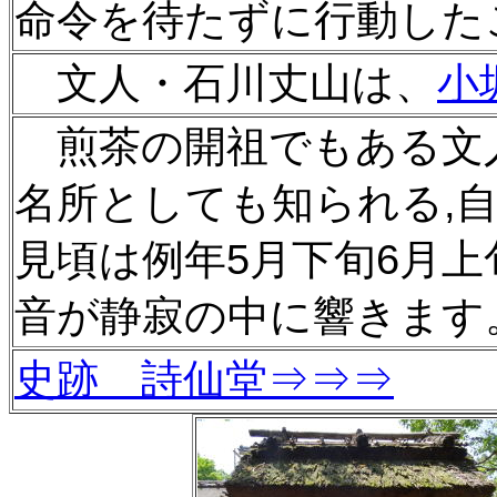
命令を待たずに行動した
文人・石川丈山は、
小
煎茶の開祖でもあ
る文
名所としても知られ
る,
見頃は例年5月下旬
6月
音が静寂の中に響きます
史跡 詩仙堂⇒⇒⇒