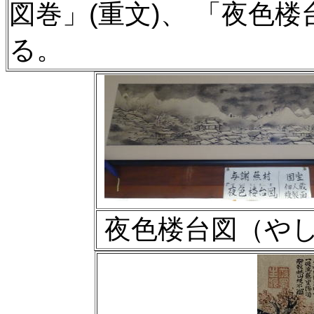
図巻」(重文)、 「夜
色楼
る。
夜色楼台図（や