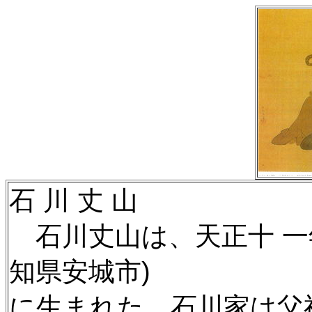
石 川 丈 山
石川丈山は、天正十 一年
知県安城市)
に生まれた。石川家は父