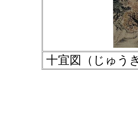
十宜図（じゅう