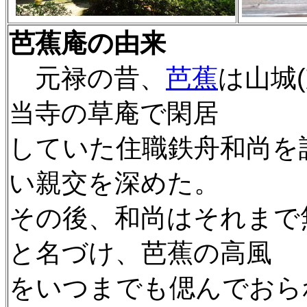
芭蕉庵の由来
元禄の昔、
芭蕉
は山城
当寺の草庵で閑居
していた住職鉄舟和尚を
い親交を深めた。
その後、和尚はそれまで
と名づけ、芭蕉の高風
をいつまでも偲んでおら