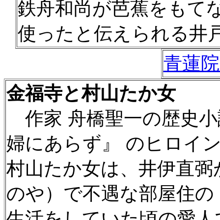
鉄舟和尚が芭蕉をもて
使ったと伝えられる井
青蓮院
金福寺と村山たか女
作家 舟橋聖一の歴史小
婦にあらず』 のヒロイ
村山たか女は、井伊直弼
のや）で不遇な部屋住の
生活をしていた頃の愛人