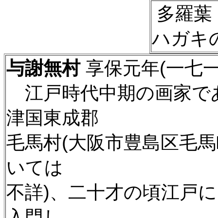
多羅葉
ハガキ
与謝無村
享保元年(一七一
江戸時代中期の画家で
津国東成郡
毛馬村(大阪市豊島区毛馬
いては
不詳)、二十才の頃江戸に
入門し