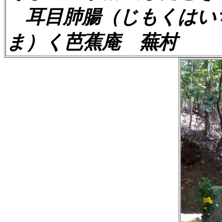
耳目肺腸（じもくはい
ま）く芭蕉庵
蕪村