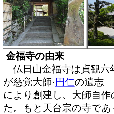
金福寺の由来
仏日山金福寺は貞観六年
が慈覚大師·
円仁
の遺志
により創建し、大師自作
た。もと天台宗の寺であ