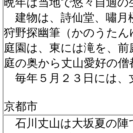
晩年は当地で悠々自適の
建物は、詩仙堂、嘯月楼
狩野探幽筆（かのうたん
庭園は、東には滝を、前
庭の奥から丈山愛好の僧
毎年５月２３日には、
京都市
石川丈山は大坂夏の陣で