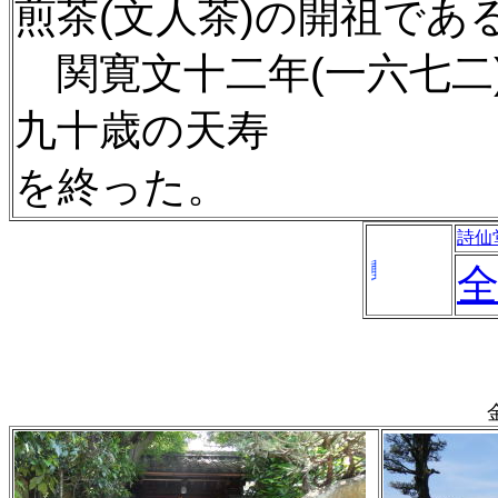
煎茶(文人茶)の開祖であ
関寛文十二年(一六七二
九十歳の天寿
を終った。
詩仙