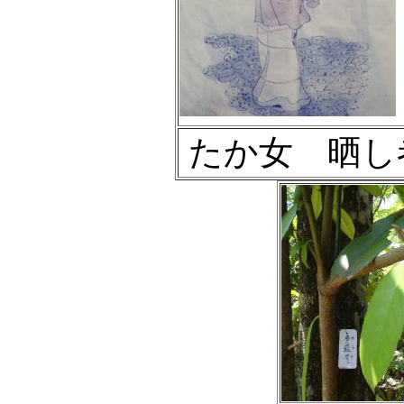
たか女 晒し