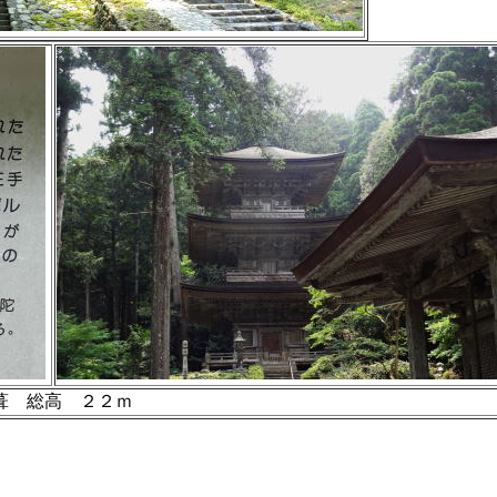
葺 総高 ２２ｍ