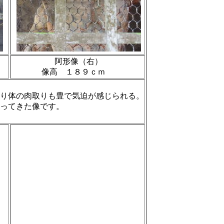
阿形像（右）
像高 １８９ｃｍ
り体の肉取りも豊で気迫が感じられる。
ってきた像です。