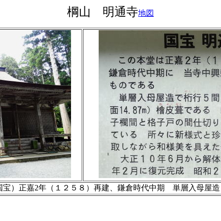
棡山 明通寺
地図
宝）正嘉2年（１２５８）再建、鎌倉時代中期 単層入母屋