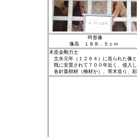
吽形像
像高 １８８．５ｃｍ
木造金剛力士
文永元年（１２６４）に造られた像と
既に安置されて７００年近く、侵入し
各針葉樹材（檜材か）、寄木造り、彩