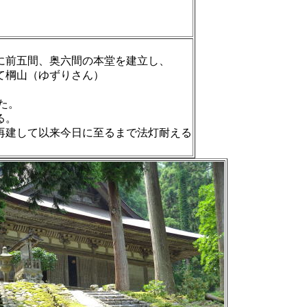
に前五間、奥六間の本堂を建立し、
て棡山（ゆずりさん）
た。
る。
再建して以来今日に至るまで法灯耐える