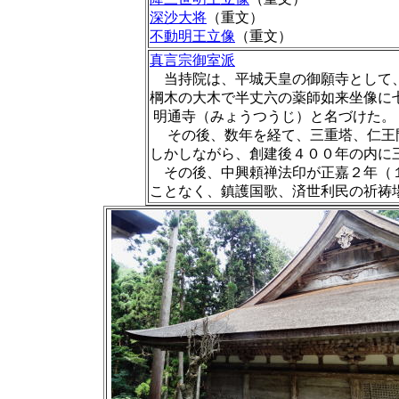
深沙大将
（重文）
不動明王立像
（重文）
真言宗御室派
当持院は、平城天皇の御願寺として
棡木の大木で半丈六の薬師如来坐像に
明通寺（みょうつうじ）と名づけた。
その後、数年を経て、三重塔、仁王門
しかしながら、創建後４００年の内に
その後、中興頼禅法印が正嘉２年（１
ことなく、鎮護国歌、済世利民の祈祷