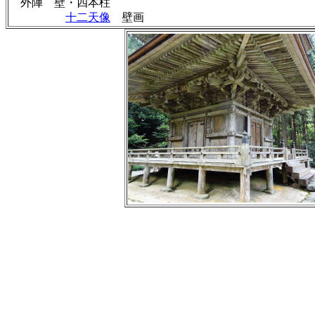
外陣 壁・四本柱
十二天像
壁画