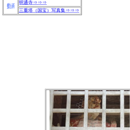
明通寺⇒⇒⇒
三重塔（国宝）写真集⇒⇒⇒