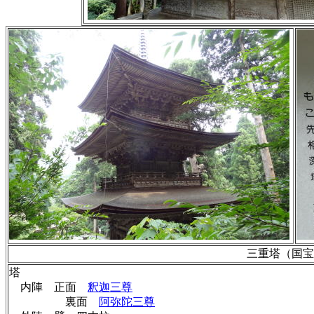
三重塔（国宝
塔
内陣 正面
釈迦三尊
裏面
阿弥陀三尊