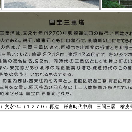
）文永7年（１２７０）再建 鎌倉時代中期 三間三層 檜皮