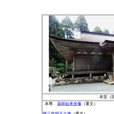
本堂（国
本尊
薬師如来坐像
（重文）
降三世明王立像
（重文）