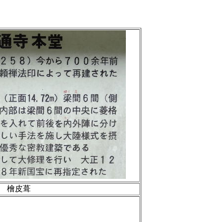
造 檜皮葺