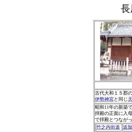
長
古代大和１５郡
伊勢神宮
と同じ
昭和11年の新築
拝殿の正面に入
で拝殿とつながっ
竹之内街道
追