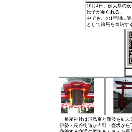
10月4日、例大祭の
氏子が参られる。
中でもこの1年間に
として絵馬を奉納す
長尾神社は飛鳥京と難波を結ぶ
伊勢・長谷街道が吉野・壺坂から
交差する交通の要衝をふまえた長