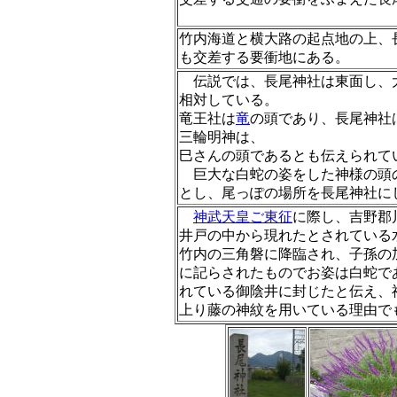
竹内海道と横大路の起点地の上、
も交差する要衝地にある。
伝説では、長尾神社は東面し、
相対している。
竜王社は
竜
の頭であり、長尾神社
三輪明神は、
巳さんの頭であるとも伝えられ
巨大な白蛇の姿をした神様の頭
とし、尾っぽの場所を長尾神社に
神武天皇ご東征
に際し、吉野郡
井戸の中から現れたとされている
竹内の三角磐に降臨され、子孫の
に記らされ
たものでお姿は白蛇で
れている御陰井に封じたと伝え、
上り藤の神紋を用いている理由で