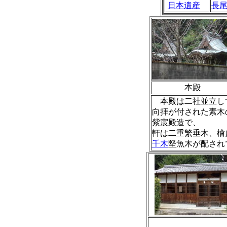
日本遺産
長
本殿
本殿は二社並立し
向拝が付された素木
紫宸殿造で、
軒は二重繁垂木、檜
千木
堅魚木が配され