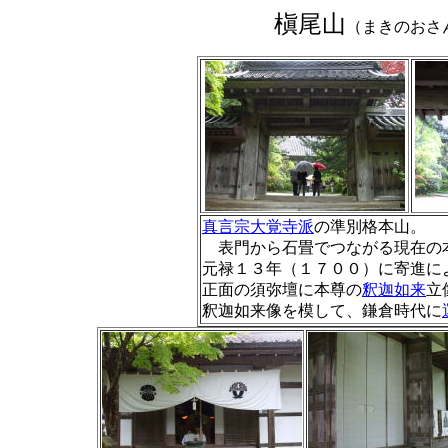
槇尾山
（まきのおさ
真言宗大覚寺派
の準別格本山。
表門から石畳でつながる現在の
元禄１３年（１７００）に寄進に
正面の須弥壇に本尊の
釈迦如来
立
釈迦如来像を模して、鎌倉時代に