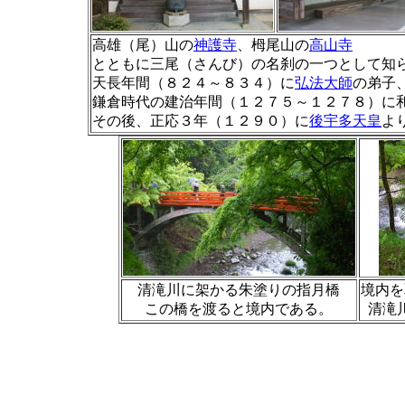
高雄（尾）山の
神護寺
、栂尾山の
高山寺
とともに三尾（さんび）の名刹の一つとして知
天長年間（８２４～８３４）に
弘法大師
の弟子
鎌倉時代の建治年間（１２７５～１２７８）に
その後、正応３年（１２９０）に
後宇多天皇
よ
清滝川に架かる朱塗りの指月橋
境内を
この橋を渡ると境内である。
清滝