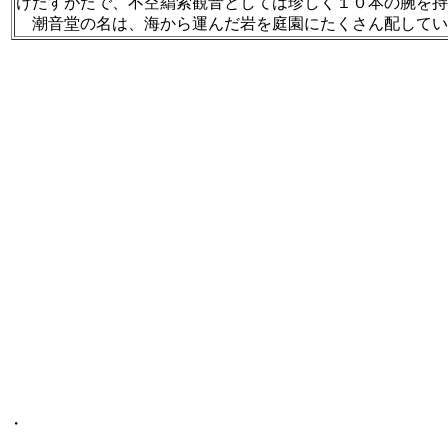
けたすがたで、不空羂索観音としては珍しく１０本の腕を持
潮音堂の名は、海から運んだ岩を庭園にたくさん配してい
・