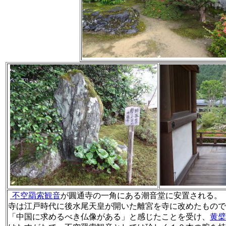
不空羂索観音
が圓通寺の一角にある潮音堂に安置される。
寺は江戸時代に後水尾天皇が開いた離宮を寺に改めたもので
「中国に求めるべき仏像がある」と感じたことを受け、
黄檗