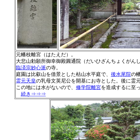
元幡枝離宮（はたえだ）。
大悲山勅願所御幸御殿圓通院（だいひざんちょくがん
臨済宗妙心派
の寺。
庭園は比叡山を借景とした枯山水平庭で、
後水尾院
の
霊元天皇
の乳母文英尼公を開基にお寺とした。後に霊
この地には水がないので、
修学院離宮
を造成するに至
続き⇒⇒⇒