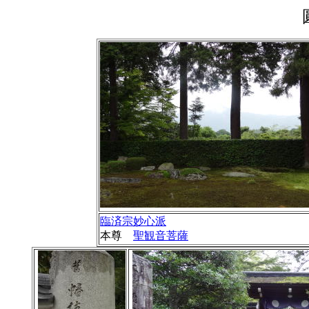
臨済宗妙心派
本尊
聖観音菩薩