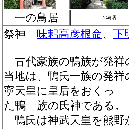
一の鳥居
二の鳥居
祭神
味耜高彦根命
、
下
古代豪族の鴨族が発祥
当地は、
鴨氏一族の発祥
寧天皇に皇后をおくっ
た鴨一族の氏神である。
鴨氏は神武天皇を熊野