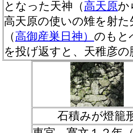
となった天神（
高天原
か
高天原の使いの雉を射た
（
高御産巣日神）
のもと
を投げ返すと、天稚彦の
石積みが燈籠
東宮 寛文１２年