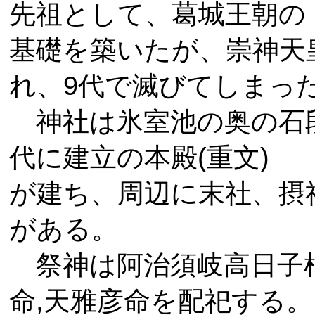
先祖として、葛城王朝の
基礎を築いたが、崇神天
れ、9代で滅びてしまっ
神社は氷室池の奥の石
代に建立の本殿(重文)
が建ち、
周辺に末社、
摂
がある。
祭神は阿治須岐高日子
命,天雅彦命を配祀
する。