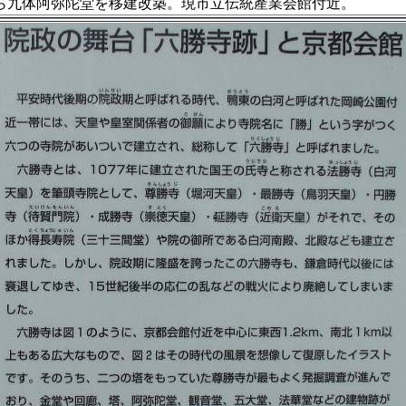
ら九体阿弥陀堂を移建改築。現市立伝統產業会館付近。