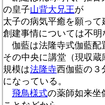
の皇子
山背大兄王
が
太子の病気平癒を願って
創建事情については不明
伽藍は法隆寺式伽藍配
その中央に講堂（現収蔵
規模は
法隆寺
西伽藍の３
になっている。
飛鳥様式
の薬師如来坐