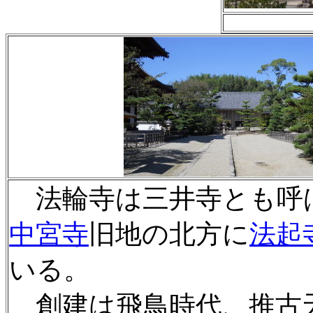
法輪寺は三井寺とも呼
中宮寺
旧地の北方に
法起
いる。
創建は飛鳥時代、推古