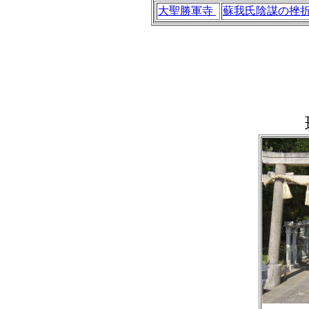
大聖勝軍寺
蘇我氏陰謀の挫