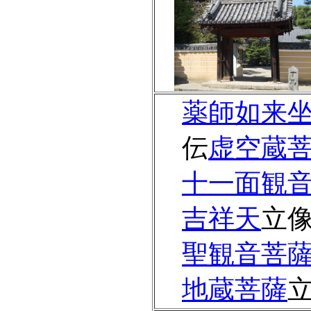
薬師如来
伝
虚空蔵
十一面観
吉祥天
立
聖観音菩
地蔵菩薩