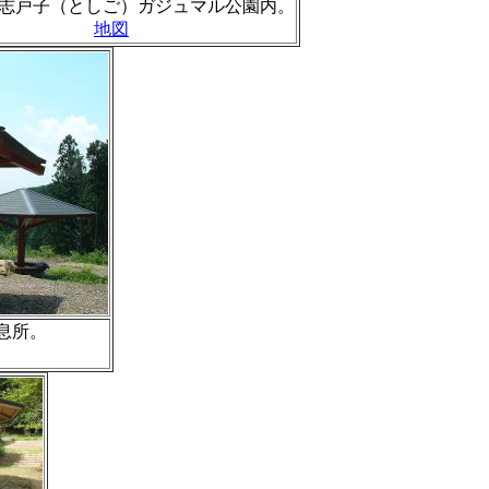
志戸子（としご）ガジュマル公園内。
地図
息所。