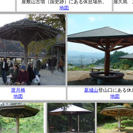
屋敷山古墳（国史跡）にある休息場所。
屋久島 
地図
渡月橋
葛城山
登山口にある休
地図
地図