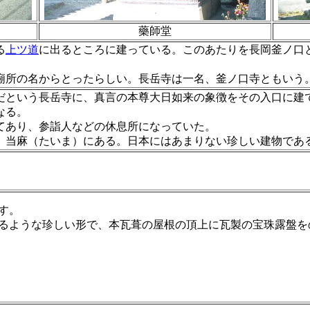
藥師堂
る
上ツ道
に出るところに建っている。このあたりを長岡釜ノ口
廟所の名からとったらしい。長岳寺は一名、釜ノ口寺ともいう
だという長岳寺に、真言の本尊大日如来の象徴をその入口に建
なる。
あり、参詣人などの休息所になっていた。
当麻（たいま）にある。日本にはあまりない珍しい建物であ
す。
るような珍しい形で、本瓦葺の屋根の頂上に瓦製の宝珠露盤を