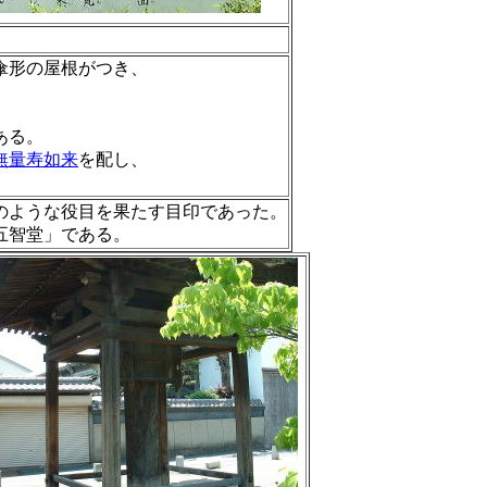
傘形の屋根がつき、
ある。
無量寿如来
を配し、
のような役目を果たす目印であった。
五智堂」である。