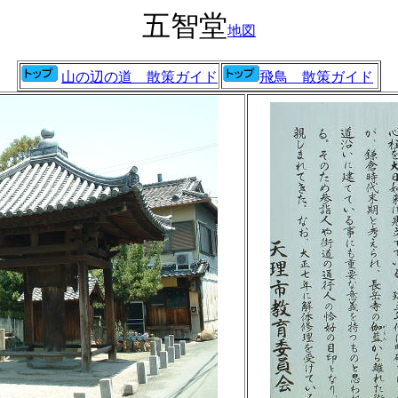
五智堂
地図
山の辺の道 散策ガイド
飛鳥 散策ガイド