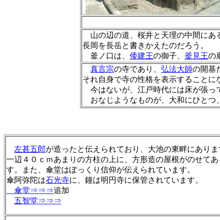
山の辺の道、桜井と天理の中間にあ
長岡を長岳と書きかえたのだろう。
釜ノ口は、
倭建王
の御子、
釜見王
の
真言宗
の寺であり、
弘法大師
の開基
それ自身で寺の性格を表示することに
今はないが、江戸時代には床が張って
おなじようなものが、大和にひとつ、
左甚五郎
が造ったと伝えられており、大池の東畔にありま
一辺４０ｃｍあまりの方柱の上に、方形造の屋根がのせてあ
す。また、傘堂はぽっくり信仰が伝えられています。
傘阿弥陀は
石光寺
に、鐘は明円寺に保管されています。
傘堂⇒⇒⇒
追加
五智堂⇒⇒⇒