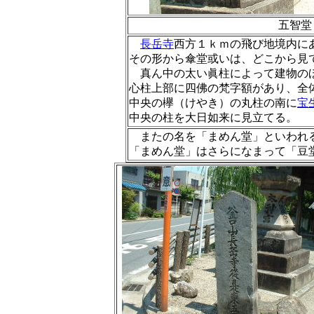
五智堂
長岳寺
西方１ｋｍの飛び地境内に
その形から傘堂或いは、どこから見
真ん中の太い眞柱によって建物の
心柱上部に四佛の梵字額があり、全
中央の欅（けやき）の丸柱の南に
宝
中央の柱を大日如来に見立てる。
またの名を「まめん堂」といわれる
「まめん堂」はさらになまって「豆