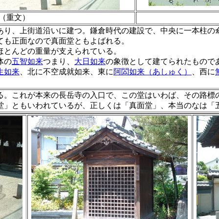
（重文）
あり、上街道沿いに建つ。鎌倉時代の建設で、中央に一本柱の
ても正面なので真面堂ともよばれる。
ほとんどの重量が支えられている。
体の
五智如来
つまり、
大日如来
の象徴として建てられたもので
生如来
、北に不空成就如来、東に
阿閦如来（あしゅく）
、西に
。これが本来の長岳寺の入口で、この堂はいわば、その路標
堂」ともいわれているが、正しくは「真面堂」、本当のなは「