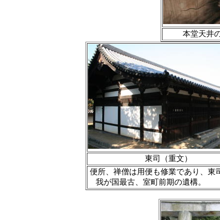
本堂天井
東司（重文）
便所、禅僧は用便も修業であり、東
我が国最古、室町前期の遺構。