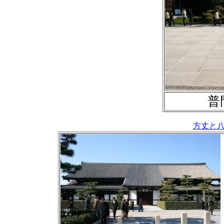
普
方丈と