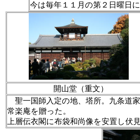
今は毎年１１月の第２日曜日
開山堂（重文）
聖一国師入定の地、塔所。九条道家
常楽庵を贈った。
上層伝衣閣に布袋和尚像を安置し伏