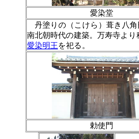
愛染堂
丹塗りの（こけら）葺き八角
南北朝時代の建築。万寿寺より
愛染明王
を祀る。
勅使門