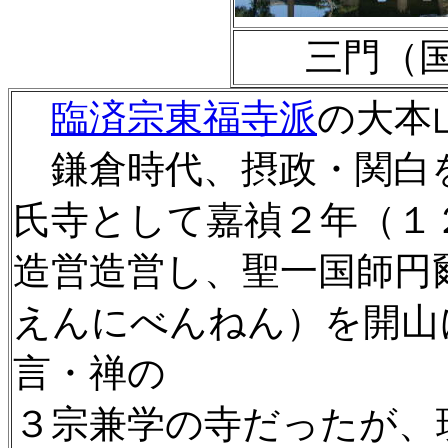
三門（
臨済宗東福寺派
の大本
鎌倉時代、摂政・関白
氏寺として嘉禎２年（１
造営造営し、聖一国師
えんにべんねん）を開山
言・禅の
３宗兼学の寺だったが、