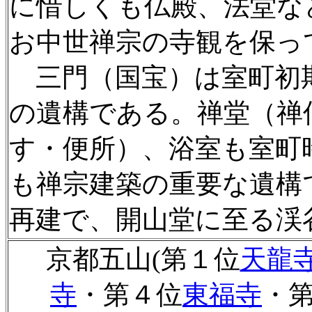
に惜しくも仏殿、法堂な
お中世禅宗の寺観を保っ
三門（国宝）は室町初
の遺構である。禅堂（禅
す・便所）、浴室も室町
も禅宗建築の重要な遺構
再建で、開山堂に至る渓
京都五山(第１位
天龍
寺
・第４位
東福寺
・