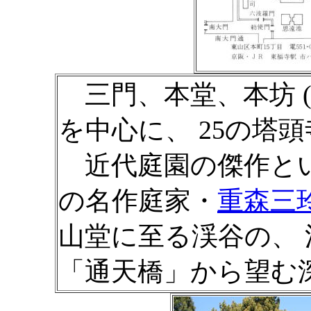
三門、本堂、本坊 (
を中心に、 25の塔
近代庭園の傑作とい
の名作庭家・
重森三
山堂に至る渓谷の、
「通天橋」から望む