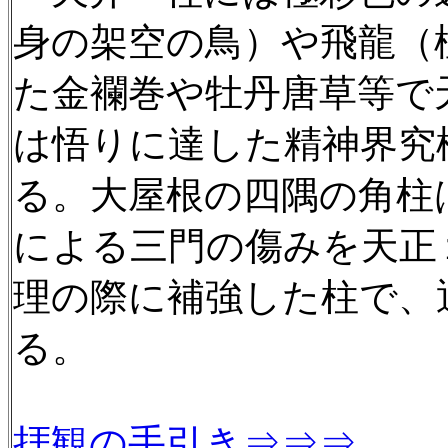
身の架空の鳥）や飛龍（
た金襴巻や牡丹唐草等で
は悟りに達した精神界究
る。大屋根の四隅の角柱
による三門の傷みを天正
理の際に補強した柱で、
る。
拝観の手引き⇒⇒⇒