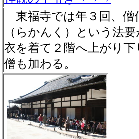
東福寺では年３回、僧
（らかんく）という法要
衣を着て２階へ上がり下
僧も加わる。