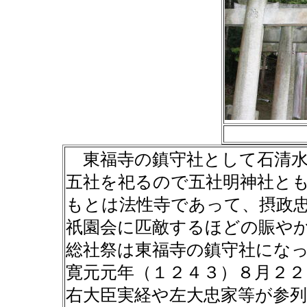
東福寺の鎮守社として石清水
五社を祀るので五社明神社と
もとは法性寺であって、摂政
祇園会に匹敵するほどの賑や
総社祭は東福寺の鎮守社にな
寛元元年（１２４３）８月２
右大臣実経や左大忠家等が参