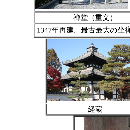
禅堂（重文）
1347年再建。最古最大の坐
経蔵