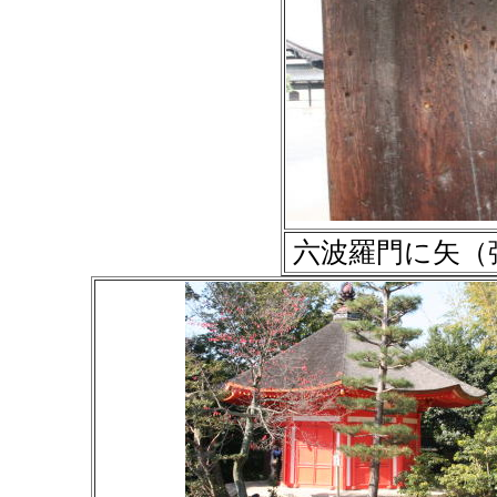
六波羅門に矢（