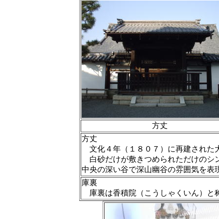
方丈
方丈
文化４年（１８０７）に再建された大
白砂だけが敷きつめられただけのシ
中央の深い谷で深山幽谷の雰囲気を表
庫裏
庫裏は香積院（こうしゃくいん）と称