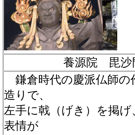
養源院 毘沙
鎌倉時代の慶派仏師の
造りで、
左手に戟（げき）を掲げ
表情が