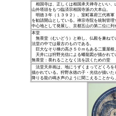
相国寺は、正しくは相国承天禅寺といい、
山外塔頭をもつ臨済宗相国寺派の大本山。
明徳３年（１３９２）、室町幕府三代将軍
を勧請開山としている。禅宗寺院を統制管理
中心地として発展し、京都五山の第二位に列
本堂
無畏堂（むいどう）と称し、仏殿を兼ねて
法堂の中では最古のものである。
巨大なそり棟の高さ５０ｍもある二重屋根
天井には狩野光信による蟠龍図が描かれて
無畏堂：畏れることなく法を説くための堂
法堂天井画は、地にうずくまってどくろを
描かれている。狩野永徳の子・光信が描いた
降りる龍の鳴き声のように聞こえることから