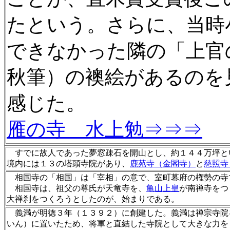
たという。さらに、当時
できなかった隣の「上官
秋筆）の襖絵があるのを
感じた。
雁の寺 水上勉⇒⇒⇒
すでに故人であった夢窓疎石を開山とし、約１４４万坪と
境内には１３の塔頭寺院があり、
鹿苑寺（金閣寺）
と
慈照寺
相国寺の「相国」は「宰相」の意で、室町幕府の権勢の寺
相国寺は、祖父の尊氏が天竜寺を、
亀山上皇
が南禅寺をつ
大禅刹をつくろうとしたのが、始まりである。
義満が明徳３年（１３９２）に創建した。義満は禅宗寺院
いん）に置いたため、将軍と直結した寺院として大きな力を