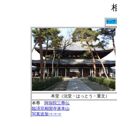
本堂（法堂・はっとう・重文）
本尊
阿弥陀三尊仏
臨済宗相国寺派本山
写真追加⇒⇒⇒