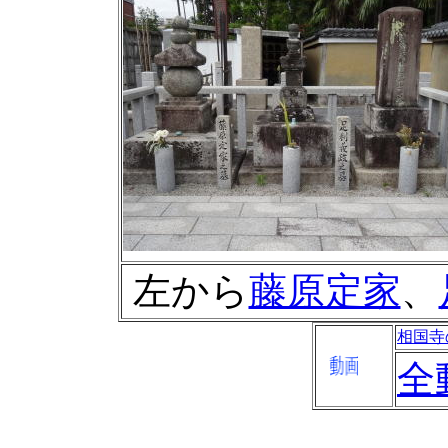
左から
藤原定家
、
相国寺
全