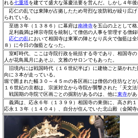
れる
七重塔
を建てて盛大な落慶法要を営んだ。しかし４年後
応仁の乱では東陣が占拠したため苛烈な攻防戦が繰り広げ
られている。
至徳３年（１３８６）に幕府は
南禅寺
を五山の上として格
足利義満は禅宗寺院を統制して僧侶の人事を管理する僧録
応仁の乱
において相国寺は東軍の陣となり兵火で伽藍は全
８）に今日の伽藍となった。
室町時代、ここは寺院行政を統括する寺であり、相国寺の
人が花鳥風月にあそぶ、文雅のサロンでもあった。
旧境内には戦国時代（１６世紀半ば）に建物ごと築かれた
向に３本が走っている。
堀で囲まれた幅３０～４５ｍの各区画には僧侶の住坊などが
１６世紀の京都は、宗派対立から寺院が襲撃された「天文法
戦国期の寺院で区画ごとの掘割があるのは、他に
東寺
があ
義満は、応永６年（１３９９）相国寺の東側に、高さ約１
応永１３年（１４０４）、自分が住んでいた北山殿（金閣寺