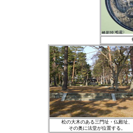
松の大木のある三門址・仏殿址、
その奥に法堂が位置する。