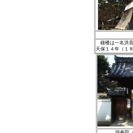
鐘楼は一名洪音
天保１４年（１
瑞春院