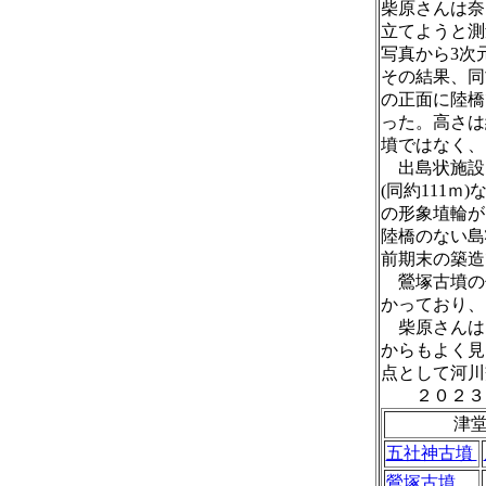
柴原さんは奈
立てようと測
写真から3次
その結果、同
の正面に陸橋
った。高さは
墳ではなく、
出島状施設
(同約111
の形象埴輪が
陸橋のない島
前期末の築造
鶯塚古墳の付
かっており、
柴原さんは
からもよく見
点として河
２０２３－
津
五社神古墳
鶯塚古墳