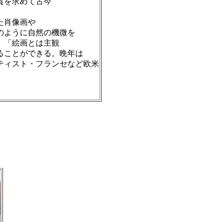
本質を求めて古今
た肖像画や
のように自然の機微を
、「絵画とは主観
ることができる。晩年は
ティスト・フランセなど欧米