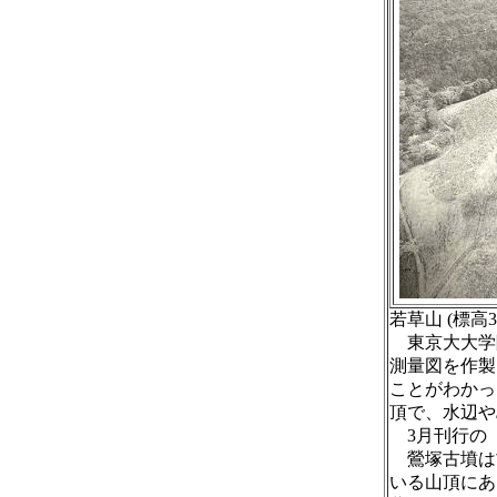
若草山 (標高
東京大大学院
測量図を作製
ことがわかっ
頂で、水辺や
3月刊行の
鶯塚古墳は古
いる山頂にあ