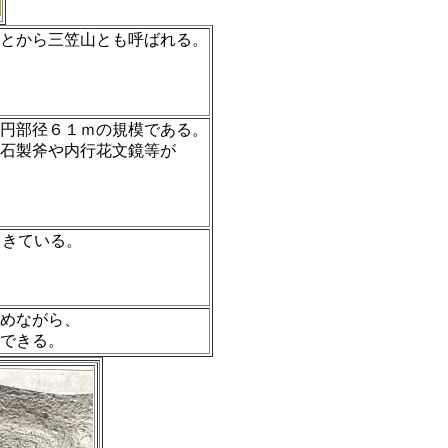
とから三笠山とも呼ばれる。
円部径６１ｍの規模である。
石製斧や内行花文鏡等が
らきている。
めながら、
できる。