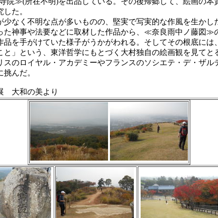
に ≪寺院≫(所在不明)を出品している。その後帰郷して、絵画の
究した。
少なく不明な点が多いものの、堅実で写実的な作風を生かし
った神事や法要などに取材した作品から、≪奈良雨中ノ藤図≫
作品を手がけていた様子がうかがわれる。そしてその根底には
こと」という、東洋哲学にもとづく大村独自の絵画観を見てと
リスのロイヤル・アカデミーやフランスのソシエテ・デ・ザル
に挑んだ。
 大和の美より