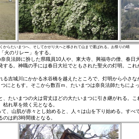
くからたいまつへ、そしてかがり火へと移されて山まで運ばれる。お祭りの晴
「火のリレー」をする。
の奈良法師に扮した県
職員10人や、東大寺、興
福寺の僧、春日
発する。神職
の手には春日大社でとも
された聖火の灯明。これ
れる吉城川にかかる水
谷橋を越えたところで、
灯明から小さな
まつに
ともす。そこから数百ｍ
、たいまつは奈良法師
たちによ
と、たいまつの火は背丈
ほどの大たいまつに引き
継がれる。こ
、枯れ草
を焼く元となる。
って、山肌が赤々とし
始めると、人々は
山を下り始め
る。すべ
るのは約3時間後
となる。