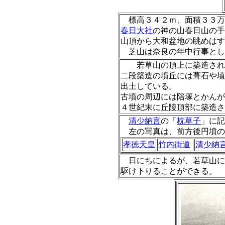
標高３４２ｍ、面積３３万
春日大社
の神の山春日山の手
山頂から大和盆地の眺めはす
芝山は奈良の年中行事とし
若草山の頂上に築造された
二段築造の墳丘には葺石や埴
出土している。
古墳の周辺には陪塚とかんが
４世紀末に丘陵頂部に築造さ
清少納言
の「
枕草子
」に記
左の写真は、前方後円墳の
孝徳天皇
竹内街道
清少納
日にちによるが、若草山に
駆け下りることができる。