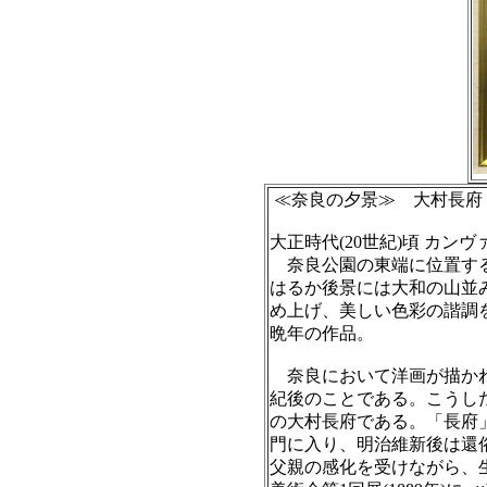
≪奈良の夕景≫ 大村長府
大正時代(20世紀)頃 カンヴァス、
奈良公園の東端に位置する
はるか後景には大和の山並
め上げ、美しい色彩の諧調
晩年の作品。
奈良において洋画が描かれ
紀後のことである。こうし
の大村長府である。「長府」
門に入り、明治維新後は還
父親の感化を受けながら、