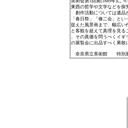
美術会第1回展(1889年)
東西の哲学や文学などを探
創作活動については遺品が
「春日祭」「修二会」とい
捉えた風景画まで、幅広い
と客観を超えて真理を見る
、その真価を問うべくイギ
の展覧会に出品すべく果敢
奈良県立美術館 特別展