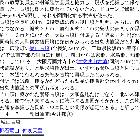
良市教育委員会の村瀬陸学芸員と協力し、現状を把握して保存
量した。古墳は樹木に覆われていないため、ドローンで撮影し
元モデルを作製し、それを図面化する手法を使った。
古墳は全長約104ｍ、2段築成の前方後円墳と判明。さらに、
でつながる、幅約２５ｍ、奥行き約１７ｍの島状の高まりが浮
約１・３ｍと低いため、大型古墳に付属する「陪家」と呼ばれ
同時期の大型前方後円墳に類例がみられる出島状施設だと判断
は、広陵町の
巣山古墳
(全長約220ｍ)や、三重県松阪市の宝塚
ｍ)などでは前方部の側面に付属し、周囲からは家形、水鳥形、船
出土してい
る。 大阪府藤井寺市の
(同約210ｍ)に
津堂城山古墳
状施設があり、水鳥形埴輪が出土。いずれも鶯塚古墳と同じ古
で、水辺で行われる祭祀を古墳で再現したとみられる。
近では戦前、船をかたどった石製品の船首部分(約１４ｃｍ
出島状施設との関係も考えられる。
「山頂に築かれた鶯塚古墳は、大和盆地だけでなく、北の木津
える。船で行き来する人々に誇示する意図がうかがえ、この地
川交通を掌握した氏族・ワニ氏との関係が想定できる」と話し
４－７ 朝日新聞(今井邦彦)
堂城山古墳
原石竜山
仲哀天皇