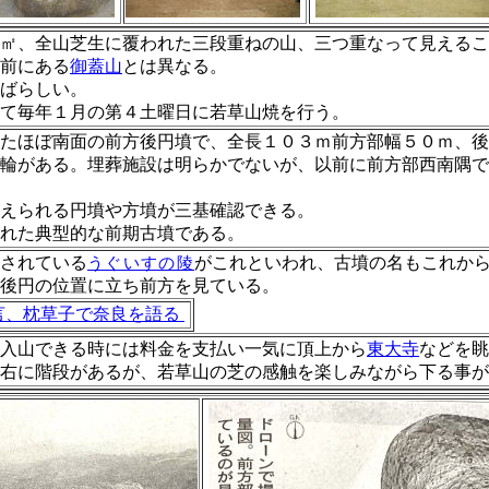
㎡、全山芝生に覆われた三段重ねの山、三つ重なって見えるこ
前にある
御蓋山
とは異なる。
ばらしい。
て毎年１月の第４土曜日に若草山焼を行う。
ほぼ南面の前方後円墳で、全長１０３ｍ前方部幅５０ｍ、後
輪がある。埋葬施設は明らかでないが、以前に前方部西南隅で
えられる円墳や方墳が三基確認できる。
れた典型的な前期古墳である。
されている
がこれといわれ、古墳の名もこれか
うぐいすの陵
後円の位置に立ち前方を見ている。
言、枕草子で奈良を語る
入山できる時には料金を支払い一気に頂上から
東大寺
などを眺
 右に階段があるが、若草山の芝の感触を楽しみながら下る事が