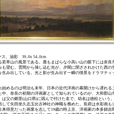
油彩 39..0x 54..0cm
若草山の風景である。鹿もまばらな小高い山の眼下には奈良
みも望む。雲間から挿し込む光が、夕闇に閉ざされかけた西の
を生み出している。光と影が生み出す一瞬の情景をドラマティ
始めるのは明治も末年、日本の近代洋画の幕開けから遅れる
た中、奈良の初期の洋画家として知られているのが、大和郡山市
は父の郷里(山口県)に因んで付けた名で、幼名は徳松という。
俗して矢田坐久志玉比古神社の神職を務めた。長府は水彩画も
生来得意だった画業を志して19歳の時上京、洋画家の本多錦吉