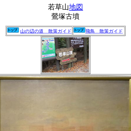
若草山
地図
鶯塚古墳
山の辺の道 散策ガイド
飛鳥 散策ガイド