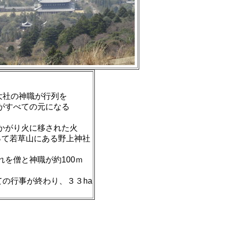
大社の神
職が行列を
がすべての元になる
かがり
火に移された火
って若草山にあ
る野上神社
れを僧と神
職が約100ｍ
ての行事が終わ
り、３３ha