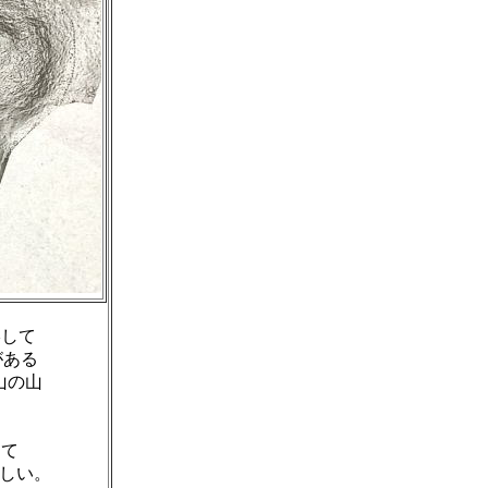
影して
がある
山の山
して
しい。