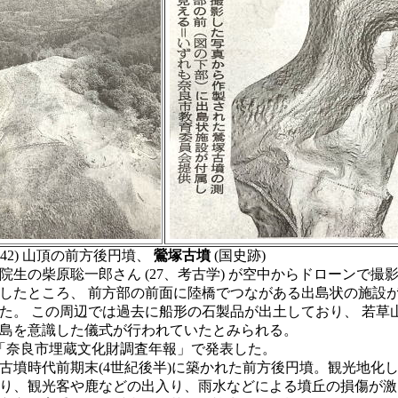
342) 山頂の前方後円墳、
鶯塚古墳
(国史跡)
生の柴原聡一郎さん (27、考古学) が空中からドローンで撮
したところ、 前方部の前面に陸橋でつながある出島状の施設
た。 この周辺では過去に船形の石製品が出土しており、 若草
島を意識した儀式が行われていたとみられる。
「奈良市埋蔵文化財調査年報」で発表した。
墳時代前期末(4世紀後半)に築かれた前方後円墳。観光地化
り、観光客や鹿などの出入り、雨水などによる墳丘の損傷が激