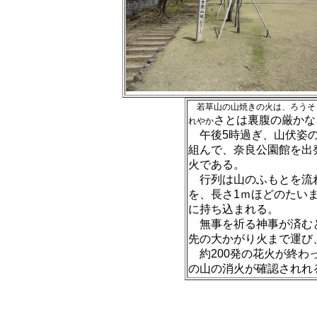
若草山の山焼きの火は、ろうそ
さとは裏腹の厳か
な
れやか
午後5時過ぎ、山伏姿
組んで、奈良
公園館を出
火である。
行列は山のふもとを流
を、長
さ1ｍほどのたい
に持ち込まれる。
無事を祈る神事が済む
先の大か
がり火まで運び
約200発の花火が終
わ
の山の消火が確
認されれ