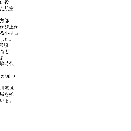
に役
た航空
前方部
かび上が
る小型古
した。
1号墳
形など
は
墳時代
）が見つ
川流域
域を拠
ている。