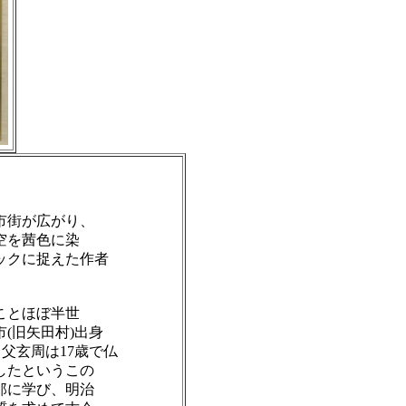
市街が広がり、
空を茜色に染
ックに捉えた作者
ことほぼ半世
(旧矢田村)出身
父玄周は17歳で仏
したというこの
郎に学び、明治