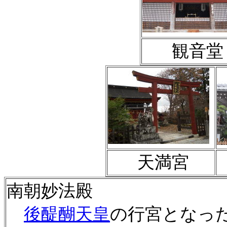
観音堂
天満宮
南朝妙法殿
後醍醐天皇
の行宮となっ