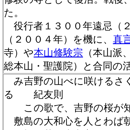
た。
役行者１３００年遠忌（２
（２００４年）を機に、
真
寺）や
本山修験宗
（本山派
総本山・聖護院）と合同の
み吉野の山べに咲けるさく
る 紀友則
この歌で、吉野の桜が知
敷島の大和心を人とわば