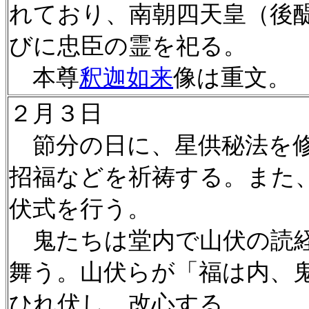
れており、南朝四天皇（後
びに忠臣の霊を祀る。
本尊
釈迦如来
像は重文。
２月３日
節分の日に、星供秘法を修
招福などを祈祷する。また
伏式を行う。
鬼たちは堂内で山伏の読経
舞う。山伏らが「福は内、
ひれ伏し、改心する。