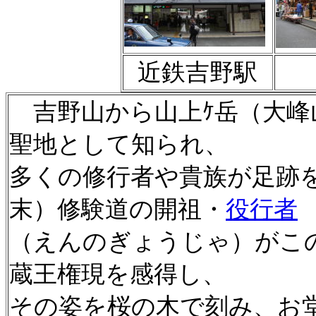
近鉄吉野駅
吉野山から山上ｹ岳（大峰
聖地として知られ、
多くの修行者や貴族が足跡
末）修験道の開祖・
役行者
（えんのぎょうじゃ）がこ
蔵王権現を感得し、
その姿を桜の木で刻み、お