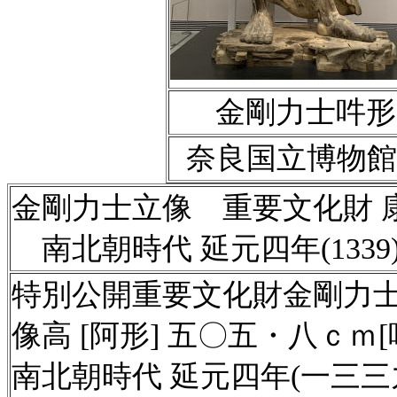
金剛力士吽形
奈良国立博物館
金剛力士立像 重要文化財 
南北朝時代 延元四年(1339
特別公開
重要文化財金剛力
像高 [阿形] 五〇五・八ｃｍ
南北朝時代 延元四年(一三三