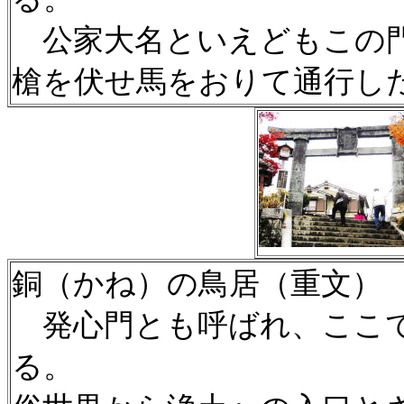
公家大名といえどもこの
槍を伏せ馬をおりて通行し
銅（かね）の鳥居（重文）
発心門とも呼ばれ、ここで
る。