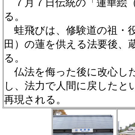
７月７日伝統の「蓮華絵（
る。
蛙飛びは、修験道の祖・役
田）の蓮を供える法要後、
る。
仏法を侮った後に改心した
し、法力で人間に戻したと
再現される。