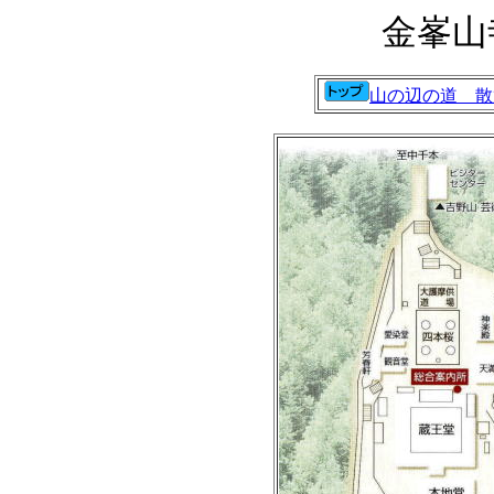
金峯山
山の辺の道 散