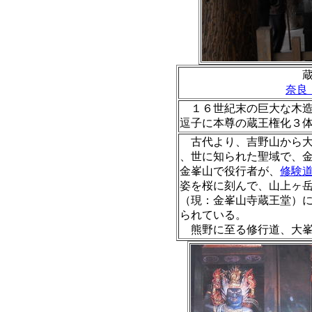
奈良
１６世紀末の巨大な木造
逗子に本尊の蔵王権化３
古代より、吉野山から大
、世に知られた聖域で、
金峯山で役行者が、
修験
姿を桜に刻んで、山上ヶ
（現：金峯山寺蔵王堂）
られている。
熊野に至る修行道、大峯