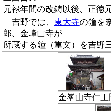
元禄年間の改鋳以後、正徳
吉野では、
東大寺
の鐘を
郎、金峰山寺が
所蔵する鐘（重文）を吉野
金峯山寺仁王