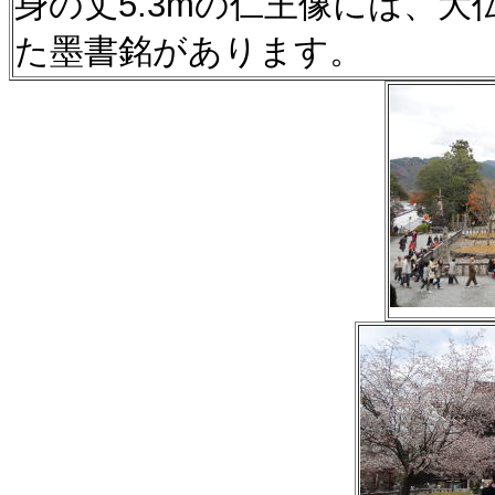
身の丈5.3mの仁王像には、大
た墨書銘があります。