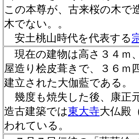
この本尊が、古来桜の木で
木でない。。
安土桃山時代を代表する
現在の建物は高さ３４ｍ、
屋造り桧皮葺きで、３６ｍ
建立された大伽藍である。
幾度も焼失した後、康正元
造古建築では
東大寺
大仏殿
われている。