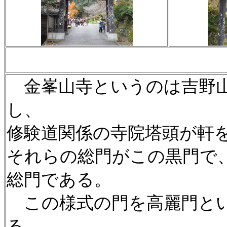
金峯山寺というのは吉野山
し、
修験道関係の寺院塔頭が軒
それらの総門がこの黒門で
総門である。
この様式の門を高麗門とい
る。