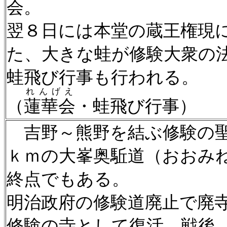
会。
翌８日には本堂の蔵王権現
た、大きな蛙が修験大衆の
蛙飛び行事も行われる。
れんげえ
（
蓮華会
・蛙飛び行事）
吉野～熊野を結ぶ修験の聖
ｋｍの大峯奥駈道（おおみ
終点でもある。
明治政府の修験道廃止で廃
修験の寺として復活。戦後