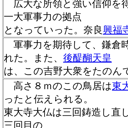
広大な所領と強い信仰を得
一大軍事力の拠点
となっていった。奈良
興福
軍事力を期待して、鎌倉時
れた。また、
後醍醐天皇
は、この吉野大衆をたのん
高さ８ｍのこの鳥居は
東
ったと伝えられる。
東大寺大仏は三回鋳造し直
三回目の