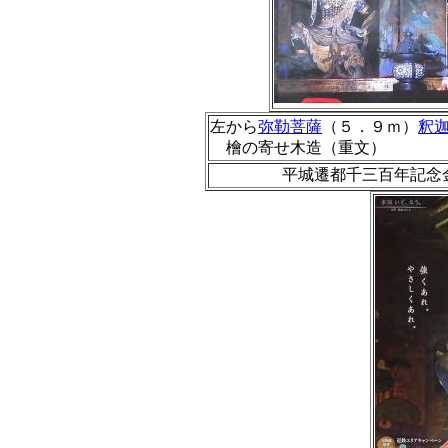
左から
弥勒菩薩
（５．９ｍ）
釈
檜の寄せ木造（重文）
平城遷都千三百年記念