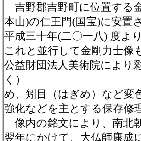
吉野郡吉野町に位置する金
本山)の仁王門(国宝)に安置
平成三十年(二〇一八) 度
これと並行して金剛力士像
公益財団法人美術院により
く）
め、矧目（はぎめ）など変
強化などを主とする保存修
像内の銘文により、南北
翌年にかけて、大仏師康成