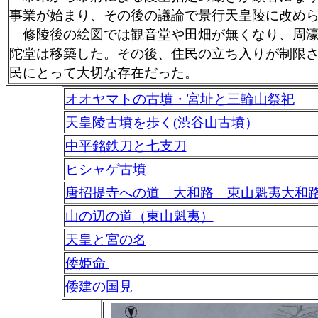
事業が始まり、その後の議論で景行天皇陵に改め
修陵後の絵図では観音堂や田畑が無くなり、周濠
陀堂は移築した。その後、住民の立ち入りが制限
民にとって大切な存在だった。
オオヤマトの古墳・宮址と三輪山祭祀
天皇陵古墳を歩く(渋谷山古墳）
中平銘鉄刀と七支刀
ヒシャゲ古墳
唐招提寺への道 大和路 東山魁夷大和
山の辺の道（東山魁夷）
天皇と宮の名
倭姫命
倭建の国見