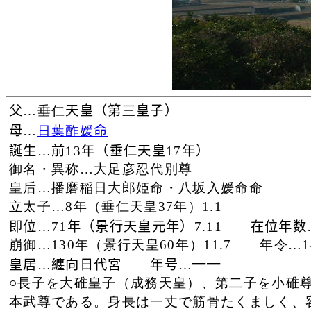
父
…
垂仁
天皇（第
三
皇子）
母…
日葉酢媛
命
誕生…前
13
年（垂仁天皇
17
年）
御名・異称…大足彦忍代別尊
皇后
…播磨稲日大郎姫命・八坂入媛命命
立太子…
8
年（垂仁天皇
37
年）
1.1
即位…
71
年（景行天皇元年）
7.11
在位年数
崩御…
130
年（景行天皇
60
年）
11.7
年令…
1
皇居…纏向日代宮 年号…━━
○長子を大碓皇子（成務天皇）、第二子を小碓
本武尊である。身長は一丈で筋骨たくましく、