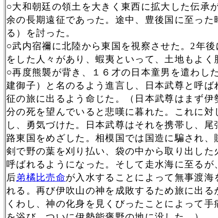
○大和朝廷の領土を大きく東西に拡大した伝承
余の長期遠征であった。途中、豊後国に至った
る）を討った。
○武内宿禰に北陸から東国を視察させた。
2
年後
をした人々があり、蝦夷といって、土地もよく
○再度熊襲が背き、１６才の日本童男を遣わした
建御子）と名のるよう進言し、日本武尊と呼ば
征の旅に出るよう命じた。（日本武尊はまず伊
分の死を望んでいると悲嘆に暮れた。これに対
し、勇気づけた。日本武尊はそれを携帯し、尾
路東国をめざした。相模国では国造に騙され、
剣で野の葉を刈り払い、袋の中から取り出した
呼ばれるようになった。そして走水海に至るが
后
弟橘比売命
が入水することによって無事渡海
れる。再び伊吹山の神を成敗するため旅に出る
くわし、神の化身を見くびったことによって手
を浴び、ついに伊勢能褒野の地に没した。）