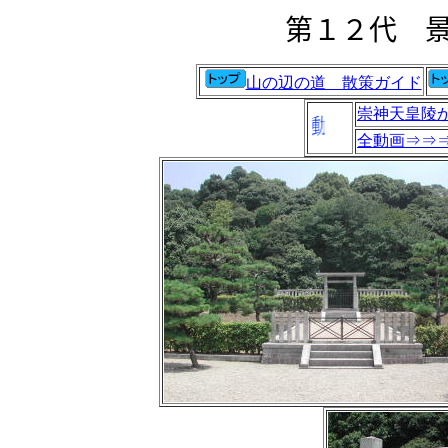
第１２代 
山の辺の道 散策ガイド
崇神天皇陵
全動画⇒⇒