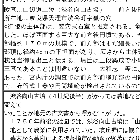
陵墓
…山辺道上陵
（渋谷向山古墳） 前方後
所在地
…
奈良県天理市渋谷町字狐の穴
○御陵の主体部は、竪穴式石室と推定される。
した。ほぼ西面する巨大な前方後円墳である。
部幅約１７０ｍの規模で、前方部はまだ細長い
部頂は径約45ｍの平坦面があり、広さから主
枕は当御陵出土と伝える。墳丘は三段築成で小
王墓であることは間違いない。「大和志」等に
あった。
宮内庁の調査では前方部前縁頂部の円
で、布留式土器や円筒埴輪が検出されているの
渋谷向山古墳（４世紀後半）がかっては農地など
変えて
いたことが地元の古文書から浮かび上がった。
１７５０年前後の絵図では、渋谷向山古墳は「山
土地として農業に利用されていた。墳丘裾には観
幕末から幕府による陵墓指定の動きが顕著になり