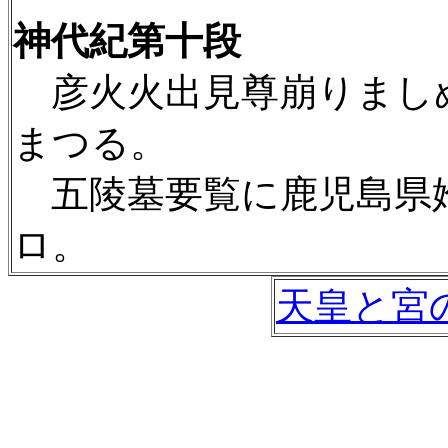
神代紀第十段
彦火火出見尊崩りまし
まつる。
五陵墓要覧に鹿児島県
ロ。
天皇と宮