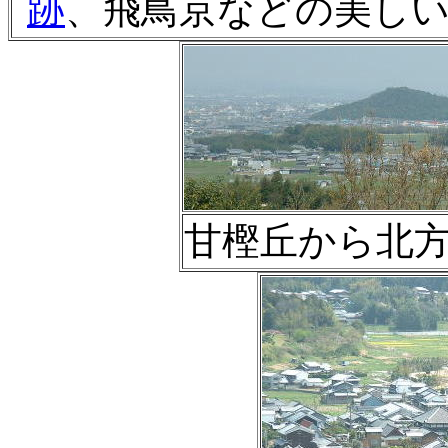
跡
、飛鳥京などの美し
甘樫丘から北