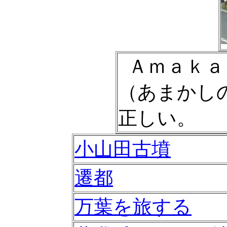
Ａｍａｋａ
（あまかし
正しい。
小山田古墳
遷都
万葉を旅する