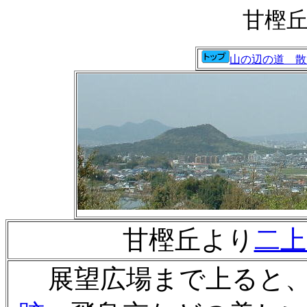
甘樫
山の辺の道 散
甘樫丘より
二上
展望広場まで上ると、