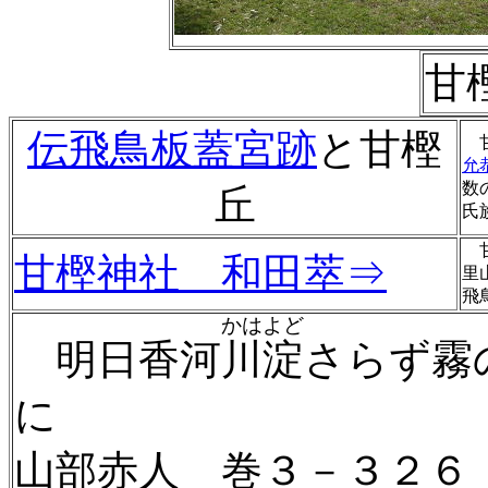
甘
伝飛鳥板蓋宮跡
と甘樫
甘
允
数
丘
氏
甘
甘樫神社 和田萃⇒
里
飛
かはよど
明日香河
川淀
さらず霧
に
山部赤人 巻３－３２６