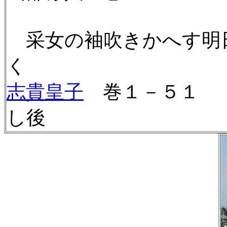
采女の袖吹きかへす明
く
志貴皇子
巻１－５１ 
し後