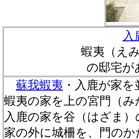
入
蝦夷（え
の邸宅が
蘇我蝦夷
・入鹿が家を
蝦夷の家を上の宮門（み
入鹿の家を谷（はざま）
家の外に城柵を、門のか