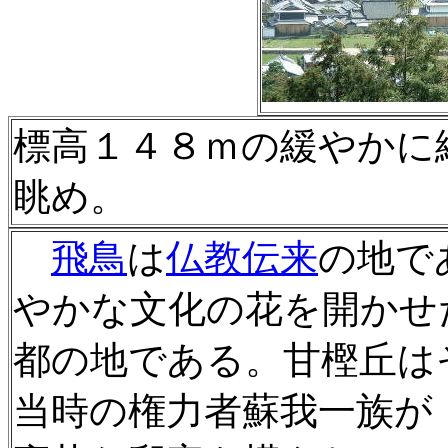
標高１４８ｍの緩やかに
眺め。
飛鳥
は
仏教伝来
の地で
やかな文化の花を開かせ
都の地である。甘樫丘は
当時の権力者蘇我一族が